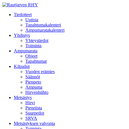
Tiedotteet
Uutisia
Tapahtumakalenteri
Ampumaratakalenteri
Yhdistys
Yhteystiedot
Toiminta
Ampumarata
Ohjeet
Tapahtumat
Kilpailut
Vuoden erämies
Säännöt
Pienpeto
Ampuma
Hirvenhiihto
Metsästys
Hirvi
Pienriista
Suurpedot
SRVA
Metsästyksen valvonta
Toiminta