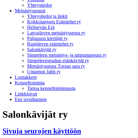
Yhteystiedot
Metsästysseurat
Yhteystiedot ja linkit
Kokkolanjoen Erämiehet ry
Helisevän Erä
Latvajärven metsästysseura ry
Paljasuon kiertäjät ry
Rautjärven erämiehet ry
Salonkävijät ry
Simpeleen metsästys- ja ampumaseura ry
Simpeleenseudun eränkävijät ry
Metsästysseura Torsan sara ry
Untamon Jahti ry
Lomakkeet
Kenneltoiminta
Tietoa kenneltoiminnasta
Linkkisivut
Etsi sivuiltamme
Salonkävijät ry
Sivuja seurojen käyttöön