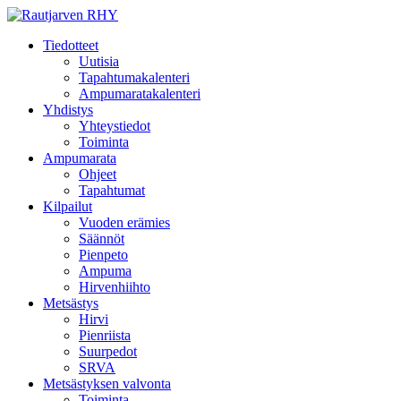
Tiedotteet
Uutisia
Tapahtumakalenteri
Ampumaratakalenteri
Yhdistys
Yhteystiedot
Toiminta
Ampumarata
Ohjeet
Tapahtumat
Kilpailut
Vuoden erämies
Säännöt
Pienpeto
Ampuma
Hirvenhiihto
Metsästys
Hirvi
Pienriista
Suurpedot
SRVA
Metsästyksen valvonta
Toiminta