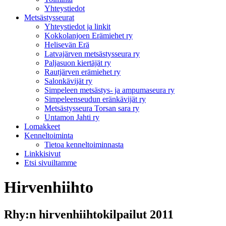
Yhteystiedot
Metsästysseurat
Yhteystiedot ja linkit
Kokkolanjoen Erämiehet ry
Helisevän Erä
Latvajärven metsästysseura ry
Paljasuon kiertäjät ry
Rautjärven erämiehet ry
Salonkävijät ry
Simpeleen metsästys- ja ampumaseura ry
Simpeleenseudun eränkävijät ry
Metsästysseura Torsan sara ry
Untamon Jahti ry
Lomakkeet
Kenneltoiminta
Tietoa kenneltoiminnasta
Linkkisivut
Etsi sivuiltamme
Hirvenhiihto
Rhy:n hirvenhiihtokilpailut 2011